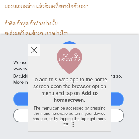
มองบนมองล่าง แล้วก็มองที่กลางใจตัวเอง”
ถ้าคิด ถ้าพูด ถ้าทำอย่างนั้น
จะส่งผลกับคนข้างๆ เราอย่างไร?
จะส่งผลต่อคนข้างหน้า และคนข้างหลังเราอย่างไร?
จะส่งผลต่อคนที่อยู่เหนือ และใต้เราอย่างไร?
We use cookies on this site to enhance your user
experience
และที่สำคัญ ถ้าคิด ถ้าพูด ถ้าทำอย่างนั้น
By clicking the Accept button, you agree to us doing so.
To add this web app to the home
จะส่งผลต่อนิสัยใจคอของเราอย่างไร?
More info
screen open the browser option
menu and tap on
Add to
Accept
homescreen
.
SHARE
The menu can be accessed by pressing
the menu hardware button if your device
No, thanks
has one, or by tapping the top right menu
icon
.